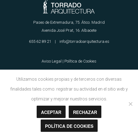
Paseo de Extremadura, 75. Ático. Madrid
Avenida José Prat, 16. Albacete
655 62 89 21 | info@torradoarquitectura.es
Aviso Legal
|
Política de Cookies
Utilizamos cookies propias y de terceros con diversas
finalidades tales como: registrar su actividad en el sitio web y
Copyright © Torrado Arquitectura 2018
optimizar y mejorar nuestros servicios.
ACEPTAR
RECHAZAR
POLÍTICA DE COOKIES