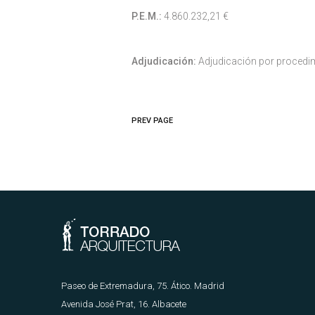
P.E.M.:
4.860.232,21 €
Adjudicación:
Adjudicación por procedi
PREV PAGE
Paseo de Extremadura, 75. Ático. Madrid
Avenida José Prat, 16. Albacete