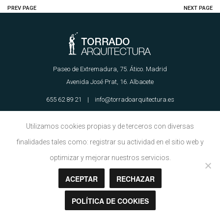
PREV PAGE
NEXT PAGE
Paseo de Extremadura, 75. Ático. Madrid
Avenida José Prat, 16. Albacete
655 62 89 21 | info@torradoarquitectura.es
Utilizamos cookies propias y de terceros con diversas
Aviso Legal
|
Política de Cookies
finalidades tales como: registrar su actividad en el sitio web y
optimizar y mejorar nuestros servicios.
Copyright © Torrado Arquitectura 2018
ACEPTAR
RECHAZAR
POLÍTICA DE COOKIES