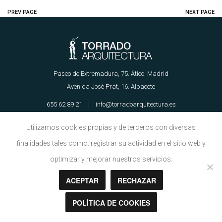
PREV PAGE
NEXT PAGE
Paseo de Extremadura, 75. Ático. Madrid
Avenida José Prat, 16. Albacete
655 62 89 21 | info@torradoarquitectura.es
Utilizamos cookies propias y de terceros con diversas
Aviso Legal
|
Política de Cookies
finalidades tales como: registrar su actividad en el sitio web y
optimizar y mejorar nuestros servicios.
ACEPTAR
RECHAZAR
Copyright © Torrado Arquitectura 2018
POLÍTICA DE COOKIES