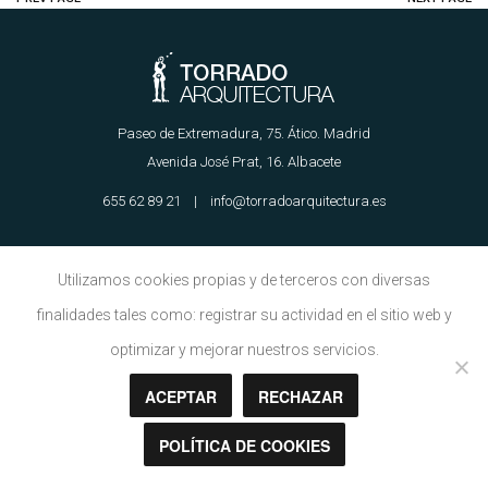
Paseo de Extremadura, 75. Ático. Madrid
Avenida José Prat, 16. Albacete
655 62 89 21 | info@torradoarquitectura.es
Aviso Legal
|
Política de Cookies
Utilizamos cookies propias y de terceros con diversas
finalidades tales como: registrar su actividad en el sitio web y
optimizar y mejorar nuestros servicios.
Copyright © Torrado Arquitectura 2018
ACEPTAR
RECHAZAR
POLÍTICA DE COOKIES