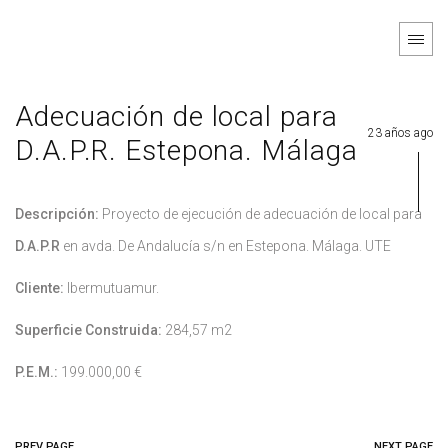
Adecuación de local para
23 años ago
D.A.P.R. Estepona. Málaga
Descripción:
Proyecto de ejecución de adecuación de local para
D.A.P.R
en avda. De Andalucía s/n en Estepona. Málaga. UTE
Cliente:
Ibermutuamur.
Superficie Construida:
284,57 m2
P.E.M.:
199.000,00 €
PREV PAGE
NEXT PAGE