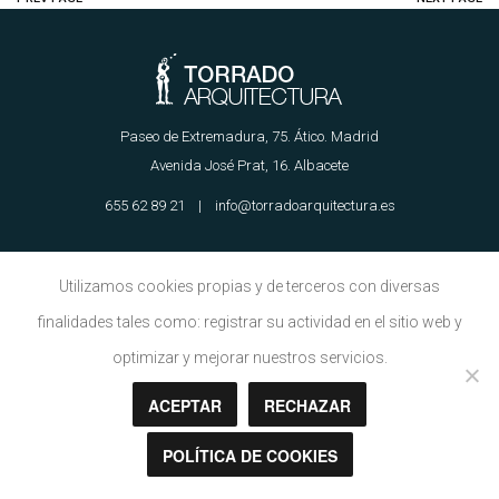
Paseo de Extremadura, 75. Ático. Madrid
Avenida José Prat, 16. Albacete
655 62 89 21 | info@torradoarquitectura.es
Aviso Legal
|
Política de Cookies
Utilizamos cookies propias y de terceros con diversas
finalidades tales como: registrar su actividad en el sitio web y
optimizar y mejorar nuestros servicios.
Copyright © Torrado Arquitectura 2018
ACEPTAR
RECHAZAR
POLÍTICA DE COOKIES