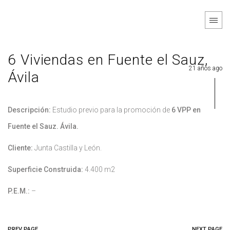
6 Viviendas en Fuente el Sauz,
21 años ago
Ávila
Descripción:
Estudio previo para la promoción de
6 VPP en
Fuente el Sauz. Ávila.
Cliente:
Junta Castilla y León.
Superficie Construida:
4.400 m2
P.E.M.:
–
PREV PAGE
NEXT PAGE