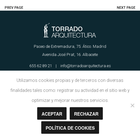
PREV PAGE
NEXT PAGE
Paseo de Extremadura, 75. Ático. Madrid
Avenida José Prat, 16. Albacete
655 62 89 21 | info@torradoarquitectura.es
Utilizamos cookies propias y de terceros con diversas
Aviso Legal
|
Política de Cookies
finalidades tales como: registrar su actividad en el sitio web y
optimizar y mejorar nuestros servicios.
ACEPTAR
RECHAZAR
Copyright © Torrado Arquitectura 2018
POLÍTICA DE COOKIES