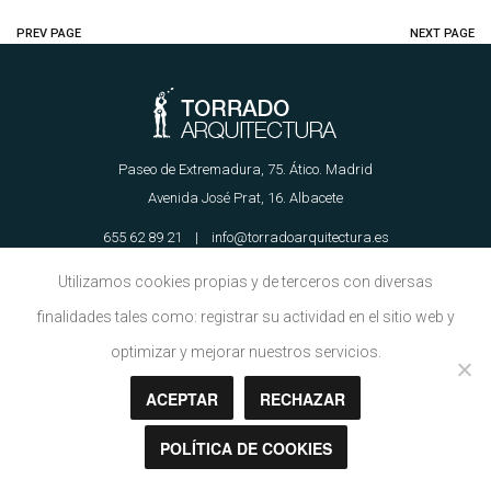
PREV PAGE
NEXT PAGE
Paseo de Extremadura, 75. Ático. Madrid
Avenida José Prat, 16. Albacete
655 62 89 21 | info@torradoarquitectura.es
Utilizamos cookies propias y de terceros con diversas
Aviso Legal
|
Política de Cookies
finalidades tales como: registrar su actividad en el sitio web y
optimizar y mejorar nuestros servicios.
ACEPTAR
RECHAZAR
Copyright © Torrado Arquitectura 2018
POLÍTICA DE COOKIES