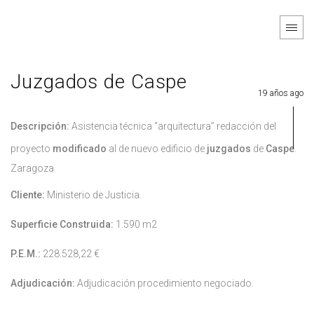
Juzgados de Caspe
19 años ago
Descripción:
Asistencia técnica “arquitectura” redacción del
proyecto
modificado
al de nuevo edificio de
juzgados
de
Caspe
.
Zaragoza
Cliente:
Ministerio de Justicia.
Superficie Construida:
1.590 m2
P.E.M.:
228.528,22 €
Adjudicación:
Adjudicación procedimiento negociado.