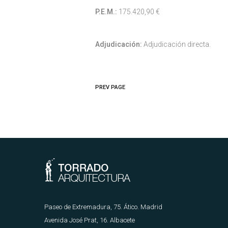
P.E.M.:
175.420,90 €
Adjudicación:
Adjudicación directa.
PREV PAGE
Paseo de Extremadura, 75. Ático. Madrid
Avenida José Prat, 16. Albacete