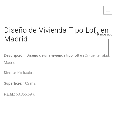
Diseño de Vivienda Tipo Loft en
19 años ago
Madrid
Descripción: Diseño de una vivienda tipo loft
en C/Fuenterrabia.
Madrid.
Cliente:
Particular.
Superficie:
102 m2
P.E.M.:
63.355,69 €