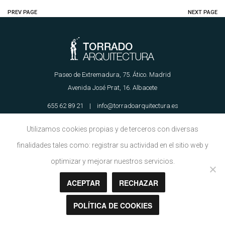
PREV PAGE
NEXT PAGE
Paseo de Extremadura, 75. Ático. Madrid
Avenida José Prat, 16. Albacete
655 62 89 21 | info@torradoarquitectura.es
Utilizamos cookies propias y de terceros con diversas
Aviso Legal
|
Política de Cookies
finalidades tales como: registrar su actividad en el sitio web y
optimizar y mejorar nuestros servicios.
ACEPTAR
RECHAZAR
Copyright © Torrado Arquitectura 2018
POLÍTICA DE COOKIES