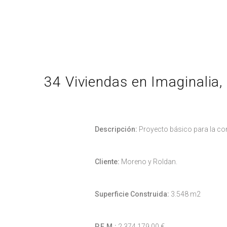
34 Viviendas en Imaginalia,
Descripción:
Proyecto básico para la co
Cliente:
Moreno y Roldan.
Superficie Construida:
3.548 m2
P.E.M.:
2.374.179,00 €