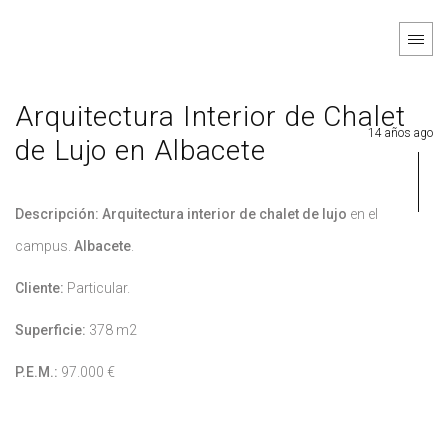
Arquitectura Interior de Chalet
14 años ago
de Lujo en Albacete
Descripción: Arquitectura interior de
chalet de lujo
en el
campus.
Albacete
.
Cliente:
Particular.
Superficie:
378 m2
P.E.M.:
97.000 €