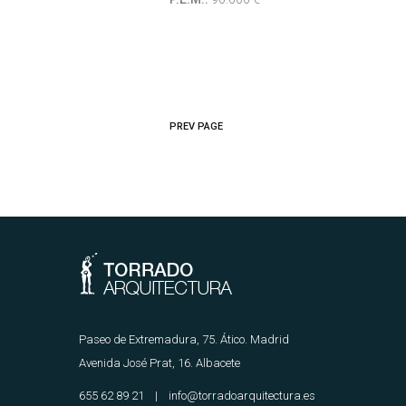
PREV PAGE
Paseo de Extremadura, 75. Ático. Madrid
Avenida José Prat, 16. Albacete
655 62 89 21 | info@torradoarquitectura.es