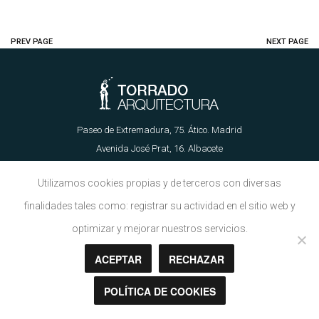
PREV PAGE
NEXT PAGE
Paseo de Extremadura, 75. Ático. Madrid
Avenida José Prat, 16. Albacete
655 62 89 21 | info@torradoarquitectura.es
Utilizamos cookies propias y de terceros con diversas
finalidades tales como: registrar su actividad en el sitio web y
Aviso Legal
|
Política de Cookies
optimizar y mejorar nuestros servicios.
ACEPTAR
RECHAZAR
Copyright © Torrado Arquitectura 2018
POLÍTICA DE COOKIES