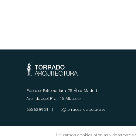
Paseo de Extremadura, 75. Ático. Madrid
Avenida José Prat, 16. Albacete
655 62 89 21 | info@torradoarquitectura.es
Utilizamos cookies propias y de terceros c