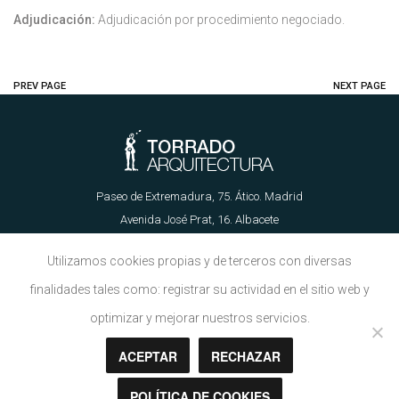
Adjudicación:
Adjudicación por procedimiento negociado.
PREV PAGE
NEXT PAGE
Paseo de Extremadura, 75. Ático. Madrid
Avenida José Prat, 16. Albacete
655 62 89 21 | info@torradoarquitectura.es
Utilizamos cookies propias y de terceros con diversas
finalidades tales como: registrar su actividad en el sitio web y
Aviso Legal
|
Política de Cookies
optimizar y mejorar nuestros servicios.
ACEPTAR
RECHAZAR
Copyright © Torrado Arquitectura 2018
POLÍTICA DE COOKIES