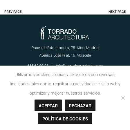
PREV PAGE
NEXT PAGE
Paseo de Extremadura, 75. Ático. Madrid
Avenida José Prat, 16. Albacete
655 62 89 21 | info@torradoarquitectura.es
Utilizamos cookies propias y de terceros con diversas
finalidades tales como: registrar su actividad en el sitio web y
Aviso Legal
|
Política de Cookies
optimizar y mejorar nuestros servicios.
ACEPTAR
RECHAZAR
Copyright © Torrado Arquitectura 2018
POLÍTICA DE COOKIES