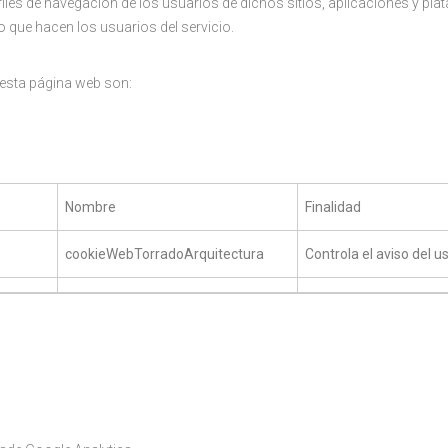
iles de navegación de los usuarios de dichos sitios, aplicaciones y plat
o que hacen los usuarios del servicio.
 esta página web son:
Nombre
Finalidad
cookieWebTorradoArquitectura
Controla el aviso del u