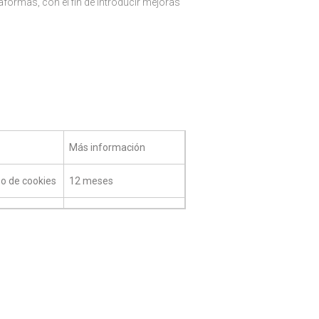
aformas, con el fin de introducir mejoras
Más información
so de cookies
12 meses