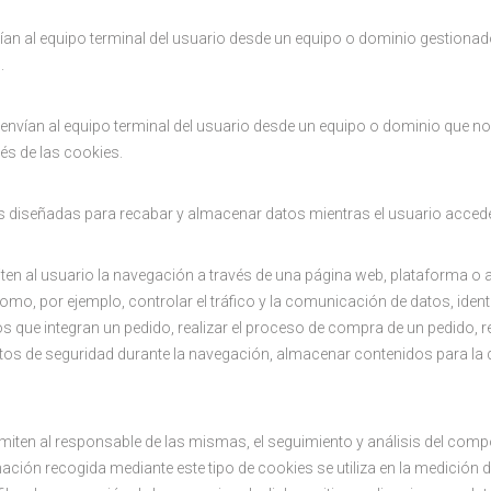
an al equipo terminal del usuario desde un equipo o dominio gestionado 
.
envían al equipo terminal del usuario desde un equipo o dominio que no e
vés de las cookies.
es diseñadas para recabar y almacenar datos mientras el usuario acced
en al usuario la navegación a través de una página web, plataforma o apl
omo, por ejemplo, controlar el tráfico y la comunicación de datos, identi
 que integran un pedido, realizar el proceso de compra de un pedido, rea
entos de seguridad durante la navegación, almacenar contenidos para la
miten al responsable de las mismas, el seguimiento y análisis del comp
ción recogida mediante este tipo de cookies se utiliza en la medición de