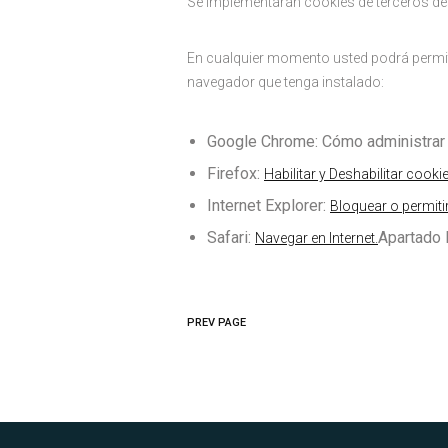
Se implementarán cookies de terceros de
En cualquier momento usted podrá permiti
navegador que tenga instalado:
Google Chrome: Cómo administrar 
Firefox:
Habilitar y Deshabilitar cooki
Internet Explorer:
Bloquear o permiti
Safari:
Apartado P
Navegar en Internet.
PREV PAGE