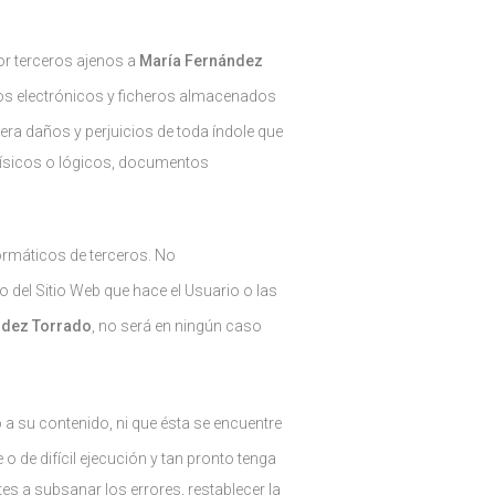
por terceros ajenos a
María Fernández
tos electrónicos y ficheros almacenados
ra daños y perjuicios de toda índole que
 físicos o lógicos, documentos
ormáticos de terceros. No
 del Sitio Web que hace el Usuario o las
ndez Torrado
, no será en ningún caso
o a su contenido, ni que ésta se encuentre
 de difícil ejecución y tan pronto tenga
es a subsanar los errores, restablecer la