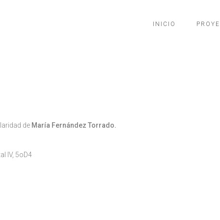
INICIO
PROY
ularidad de
María Fernández Torrado.
al IV, 5oD4