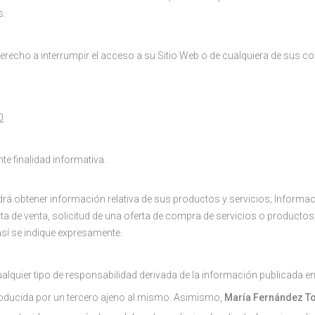
s.
derecho a interrumpir el acceso a su Sitio Web o de cualquiera de sus 
O
e finalidad informativa.
odrá obtener información relativa de sus productos y servicios; Inform
a de venta, solicitud de una oferta de compra de servicios o productos
así se indique expresamente.
alquier tipo de responsabilidad derivada de la información publicada en
oducida por un tercero ajeno al mismo. Asimismo,
María Fernández T