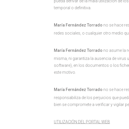
pueda derivar de la mala utilización de l
temporal o definitiva.
María Fernández Torrado
no se hace re
redes sociales, o cualquier otro medio qu
María Fernández Torrado
no asume la re
misma, ni garantiza la ausencia de virus
software), en los documentos o los fiche
este motivo.
María Fernández Torrado
no se hace res
responsabiliza de los perjuicios que pueda
bien se compromete a verificar y vigilar
UTILIZACIÓN DEL PORTAL WEB