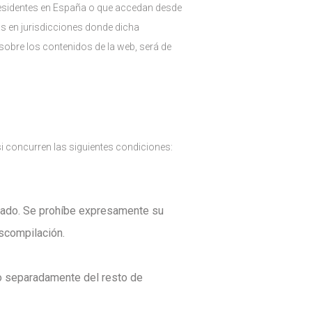
 residentes en España o que accedan desde
s en jurisdicciones donde dicha
 sobre los contenidos de la web, será de
si concurren las siguientes condiciones:
ivado. Se prohíbe expresamente su
escompilación.
do separadamente del resto de