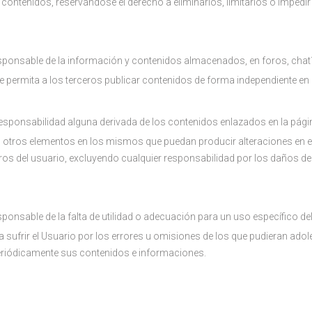
os contenidos, reservándose el derecho a eliminarlos, limitarlos o impe
sponsable de la información y contenidos almacenados, en foros, chat
e permita a los terceros publicar contenidos de forma independiente en 
sponsabilidad alguna derivada de los contenidos enlazados en la pági
 u otros elementos en los mismos que puedan producir alteraciones en 
ros del usuario, excluyendo cualquier responsabilidad por los daños de
ponsable de la falta de utilidad o adecuación para un uso específico d
 sufrir el Usuario por los errores u omisiones de los que pudieran adole
 periódicamente sus contenidos e informaciones.