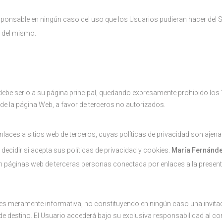
ponsable en ningún caso del uso que los Usuarios pudieran hacer del Si
e del mismo.
ebe serlo a su página principal, quedando expresamente prohibido los “l
e la página Web, a favor de terceros no autorizados.
laces a sitios web de terceros, cuyas políticas de privacidad son ajena
 decidir si acepta sus políticas de privacidad y cookies.
María Fernánde
n páginas web de terceras personas conectada por enlaces a la presen
 es meramente informativa, no constituyendo en ningún caso una invita
 de destino. El Usuario accederá bajo su exclusiva responsabilidad al c