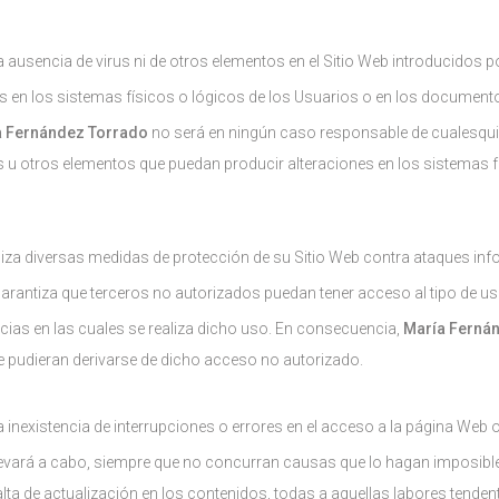
a ausencia de virus ni de otros elementos en el Sitio Web introducidos 
s en los sistemas físicos o lógicos de los Usuarios o en los documen
a Fernández Torrado
no será en ningún caso responsable de cualesquie
rus u otros elementos que puedan producir alteraciones en los sistemas
liza diversas medidas de protección de su Sitio Web contra ataques inf
arantiza que terceros no autorizados puedan tener acceso al tipo de uso
cias en las cuales se realiza dicho uso. En consecuencia,
María Ferná
e pudieran derivarse de dicho acceso no autorizado.
a inexistencia de interrupciones o errores en el acceso a la página Web 
evará a cabo, siempre que no concurran causas que lo hagan imposible o
lta de actualización en los contenidos, todas a aquellas labores tendent