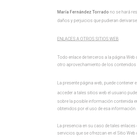
María Fernández Torrado
no se hará res
daños y perjuicios que pudieran derivars
ENLACES A OTROS SITIOS WEB
Todo enlace de terceros a la página Web d
otro aprovechamiento de los contenidos d
La presente página web, puede contener en
acceder a tales sitios web el usuario pude
sobre la posible información contenida e
obtenidos por el uso de esa información.
La presencia en su caso de tales enlaces
servicios que se ofrezcan en el Sitio Web