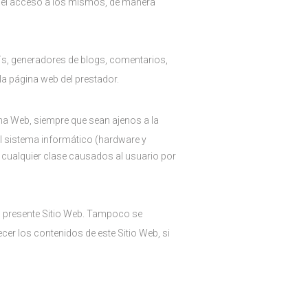
dir el acceso a los mismos, de manera
´s, generadores de blogs, comentarios,
la página web del prestador.
na Web, siempre que sean ajenos a la
el sistema informático (hardware y
 cualquier clase causados al usuario por
el presente Sitio Web. Tampoco se
cer los contenidos de este Sitio Web, si