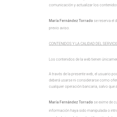
comunicación y actualizar los contenido
María Fernández Torrado
se reserva el 
previo aviso.
CONTENIDOS Y LA CALIDAD DEL SERVICI
Los contenidos de la web tienen únicament
A través de la presente web, el usuario p
deberá usarse ni considerarse como ofert
cualquier operación bancaria, salvo que 
María Fernández Torrado
se exime de cu
información haya sido manipulada o intr