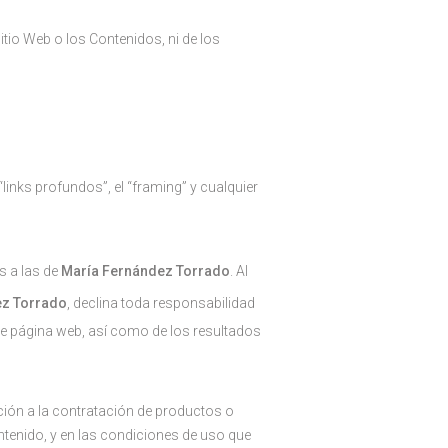
tio Web o los Contenidos, ni de los
inks profundos”, el “framing” y cualquier
s a las de
María Fernández Torrado
. Al
z Torrado
, declina toda responsabilidad
te página web, así como de los resultados
ción a la contratación de productos o
ontenido, y en las condiciones de uso que