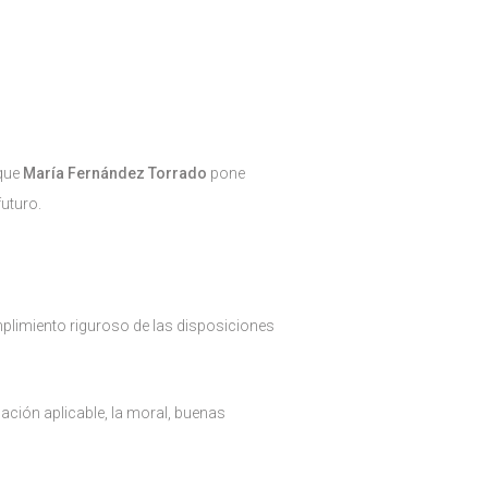
 que
María Fernández Torrado
pone
futuro.
plimiento riguroso de las disposiciones
ación aplicable, la moral, buenas