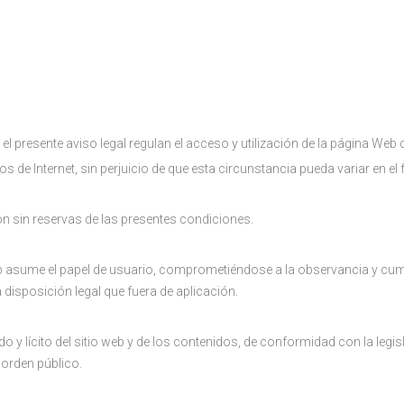
l presente aviso legal regulan el acceso y utilización de la página Web
s de Internet, sin perjuicio de que esta circunstancia pueda variar en el 
ón sin reservas de las presentes condiciones.
b asume el papel de usuario, comprometiéndose a la observancia y cum
 disposición legal que fuera de aplicación.
y lícito del sitio web y de los contenidos, de conformidad con la legisl
orden público.