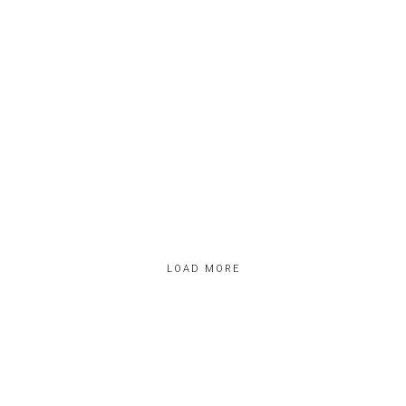
VILLACERRADA
CALLE PARIS
LOAD MORE