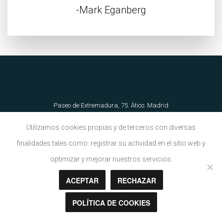
Mark Eganberg
Paseo de Extremadura, 75. Ático. Madrid
Avenida José Prat, 16. Albacete
Utilizamos cookies propias y de terceros con diversas
655 62 89 21 | info@torradoarquitectura.es
finalidades tales como: registrar su actividad en el sitio web y
optimizar y mejorar nuestros servicios.
Aviso Legal
|
Política de Cookies
ACEPTAR
RECHAZAR
POLÍTICA DE COOKIES
Copyright © Torrado Arquitectura 2018