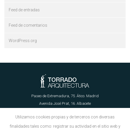
Feed de entradas
Feed de comentarios
WordPress.org
Paseo de Extremadura, 75. Ático. Madrid
Avenida José Prat, 16. Albacete
655 62 89 21 | info@torradoarquitectura.es
Utilizamos cookies propias y de terceros con diversas
finalidades tales como: registrar su actividad en el sitio web y