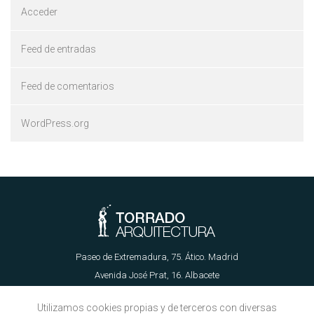
Acceder
Feed de entradas
Feed de comentarios
WordPress.org
Paseo de Extremadura, 75. Ático. Madrid
Avenida José Prat, 16. Albacete
655 62 89 21 | info@torradoarquitectura.es
Utilizamos cookies propias y de terceros con diversas