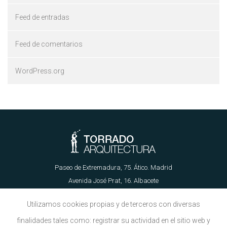
Feed de entradas
Feed de comentarios
WordPress.org
Paseo de Extremadura, 75. Ático. Madrid
Avenida José Prat, 16. Albacete
655 62 89 21 | info@torradoarquitectura.es
Utilizamos cookies propias y de terceros con diversas
finalidades tales como: registrar su actividad en el sitio web y