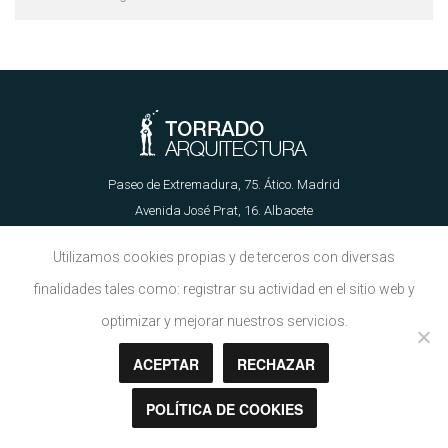
Paseo de Extremadura, 75. Ático. Madrid
Avenida José Prat, 16. Albacete
655 62 89 21 | info@torradoarquitectura.es
Utilizamos cookies propias y de terceros con diversas
finalidades tales como: registrar su actividad en el sitio web y
Aviso Legal
|
Política de Cookies
optimizar y mejorar nuestros servicios.
ACEPTAR
RECHAZAR
Copyright © Torrado Arquitectura 2018
POLÍTICA DE COOKIES