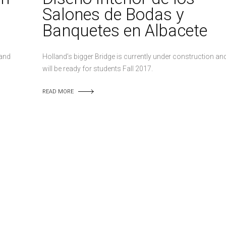
Salones de Bodas y
Banquetes en Albacete
 and
Holland’s bigger Bridge is currently under construction an
will be ready for students Fall 2017.
READ MORE