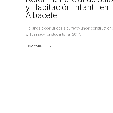
y Habitación Infantil en
Albacete
Holland’s bigger Bridge is currently under construction
will be ready for students Fall 2017.
READ MORE