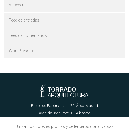
Acceder
Feed de entradas
Feed de comentarios
WordPress.org
Paseo de Extremadura, 75. Ático. Madrid
Avenida José Prat, 16. Albacete
655 62 89 21 | info@torradoarquitectura.es
Utilizamos cookies propias y de terceros con diversas