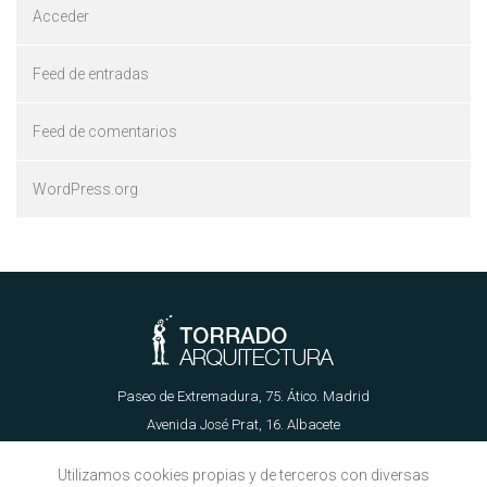
Acceder
Feed de entradas
Feed de comentarios
WordPress.org
Paseo de Extremadura, 75. Ático. Madrid
Avenida José Prat, 16. Albacete
655 62 89 21 | info@torradoarquitectura.es
Utilizamos cookies propias y de terceros con diversas