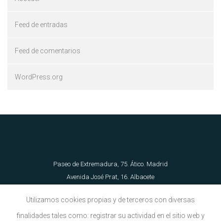
Feed de entradas
Feed de comentarios
WordPress.org
Paseo de Extremadura, 75. Ático. Madrid
Avenida José Prat, 16. Albacete
655 62 89 21 | info@torradoarquitectura.es
Utilizamos cookies propias y de terceros con diversas
finalidades tales como: registrar su actividad en el sitio web y